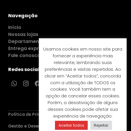
Navegação
Início
Nossas lojas
Departamentos
Entrega expressa
Usamos cookies em nosso site para
Fale conosco
fornecer a experiência mais
relevante, lembrando suas
preferências e visitas repetidas. Ao
Redes sociais e contatos
clicar em “Aceitar todos”, concorda
com a utilização de TODOS os
cookies. Você também tem a
opção de cancelar esses cookies.
Porém, a desativação de alguns
desses cookies pode afetar sua
Política de Privacidade
experiência de navegação.
Aceitar todos
Rejeitar
Gestão e Desenvolvimento: GTech Virtual ©