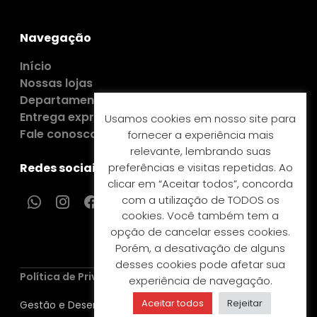
Navegação
Início
Nossas lojas
Departamentos
Entrega expressa
Usamos cookies em nosso site para
Fale conosco
fornecer a experiência mais
relevante, lembrando suas
preferências e visitas repetidas. Ao
Redes sociais e contatos
clicar em “Aceitar todos”, concorda
com a utilização de TODOS os
cookies. Você também tem a
opção de cancelar esses cookies.
Porém, a desativação de alguns
desses cookies pode afetar sua
Política de Privacidade
experiência de navegação.
Aceitar todos
Rejeitar
Gestão e Desenvolvimento: GTech Virtual ©